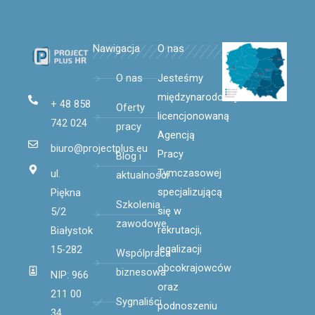
Nawigacja
O nas
O nas
Jesteśmy
międzynarodową,
+ 48 858
Oferty
licencjonowaną
742 024
pracy
Agencją
biuro@projectplus.eu
Pracy
Blog i
Tymczasowej
ul.
aktualności
specjalizującą
Piękna
Szkolenia
się
w
5/2
zawodowe
rekrutacji,
Białystok
legalizacji
15-282
Wspólpraca
obcokrajowców
biznesowa
NIP: 966
oraz
211 00
Sygnaliści
podnoszeniu
34