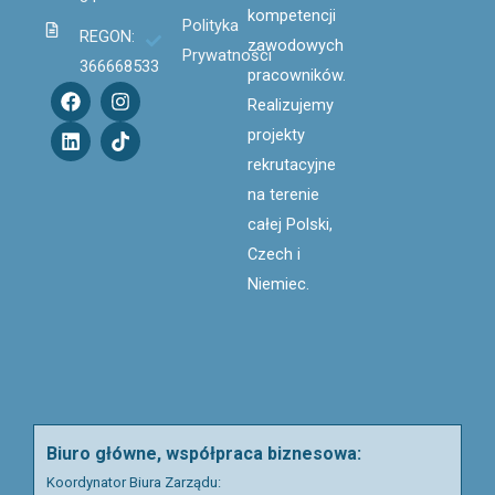
kompetencji
Polityka
REGON:
zawodowych
Prywatności
366668533
pracowników.
F
L
I
T
Realizujemy
a
i
n
i
c
n
s
k
projekty
e
k
t
t
rekrutacyjne
b
e
a
o
o
d
g
k
na terenie
o
i
r
całej Polski,
k
n
a
m
Czech i
Niemiec.
Biuro główne, współpraca biznesowa:
Koordynator Biura Zarządu: