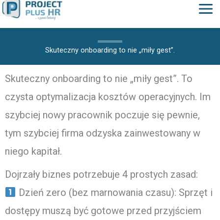
do
treści
Skuteczny onboarding to nie „miły gest”.
Skuteczny onboarding to nie „miły gest”. To
czysta optymalizacja kosztów operacyjnych. Im
szybciej nowy pracownik poczuje się pewnie,
tym szybciej firma odzyska zainwestowany w
niego kapitał.
Dojrzały biznes potrzebuje 4 prostych zasad:
Dzień zero (bez marnowania czasu): Sprzęt i
dostępy muszą być gotowe przed przyjściem