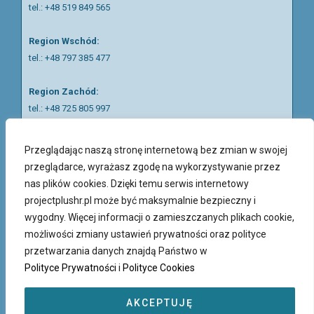
tel.:
+48 519 849 565
Region Wschód:
tel.: +48 797 385 477
Region Zachód:
tel.: +48 725 805 997
tel.: +48 797 687 938
Przeglądając naszą stronę internetową bez zmian w swojej
Region Piotrków Trybunalski:
przeglądarce, wyrażasz zgodę na wykorzystywanie przez
tel.:
+48 511 057 121
nas plików cookies. Dzięki temu serwis internetowy
projectplushr.pl może być maksymalnie bezpieczny i
Nasi rekruterzy mówią w języku polskim, ukraińskim, rosyjskim
wygodny. Więcej informacji o zamieszczanych plikach cookie,
oraz angielskim.
możliwości zmiany ustawień prywatności oraz polityce
przetwarzania danych znajdą Państwo w
Polityce Prywatności
i
Polityce Cookies
AKCEPTUJĘ