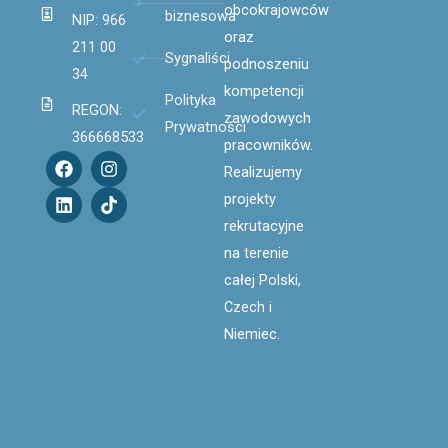
obcokrajowców
biznesowa
NIP: 966
oraz
211 00
Sygnaliści
podnoszeniu
34
kompetencji
Polityka
REGON:
zawodowych
Prywatności
366668533
pracowników.
F
L
I
T
Realizujemy
a
i
n
i
c
n
s
k
projekty
e
k
t
t
rekrutacyjne
b
e
a
o
o
d
g
k
na terenie
o
i
r
całej Polski,
k
n
a
m
Czech i
Niemiec.