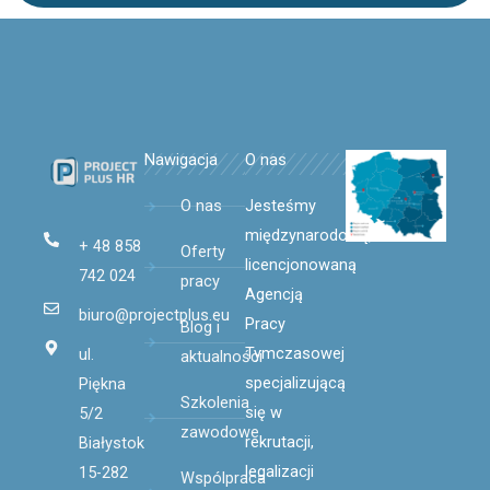
Nawigacja
O nas
O nas
Jesteśmy
międzynarodową,
+ 48 858
Oferty
licencjonowaną
742 024
pracy
Agencją
biuro@projectplus.eu
Pracy
Blog i
Tymczasowej
ul.
aktualności
specjalizującą
Piękna
Szkolenia
się
w
5/2
zawodowe
rekrutacji,
Białystok
legalizacji
15-282
Wspólpraca