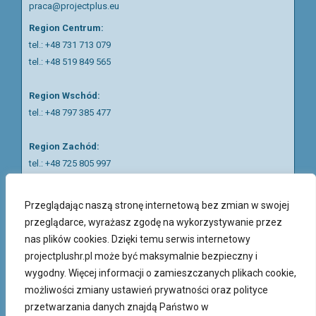
praca@projectplus.eu
Region Centrum:
tel.:
+48 731 713 079
tel.:
+48 519 849 565
Region Wschód:
tel.: +48 797 385 477
Region Zachód:
tel.: +48 725 805 997
tel.: +48 797 687 938
Przeglądając naszą stronę internetową bez zmian w swojej
Region Piotrków Trybunalski:
przeglądarce, wyrażasz zgodę na wykorzystywanie przez
tel.:
+48 511 057 121
nas plików cookies. Dzięki temu serwis internetowy
projectplushr.pl może być maksymalnie bezpieczny i
Nasi rekruterzy mówią w języku polskim, ukraińskim, rosyjskim
wygodny. Więcej informacji o zamieszczanych plikach cookie,
oraz angielskim.
możliwości zmiany ustawień prywatności oraz polityce
przetwarzania danych znajdą Państwo w