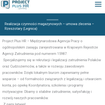
do
treści
Realizacja czynności magazynowych – umowa zlecenia –
Rzeszotary (Legnica)
Project Plus HR – Międzynarodowa Agencja Pracy o
ogólnopolskim zasięgu zarejestrowana w Krajowym Rejestrze
Agencji Zatrudnienia pod numerem 15987.
Specjalizujemy się w rekrutacji i legalizacji zatrudnienia Polaków
oraz Cudzoziemców, a także w rozwoju zawodowym
pracowników. Dzięki lokalnym biurom zapewniamy pełne
wsparcie – od formalności związanych z legalizacją i otwarciem
konta, po opiekę Koordynatora, szkolenia i programy
motywacyjne. Dbamy o stabilne zatrudnienie, satysfakcję i
rozwój naszych pracowników.
Z nami łatwiej!