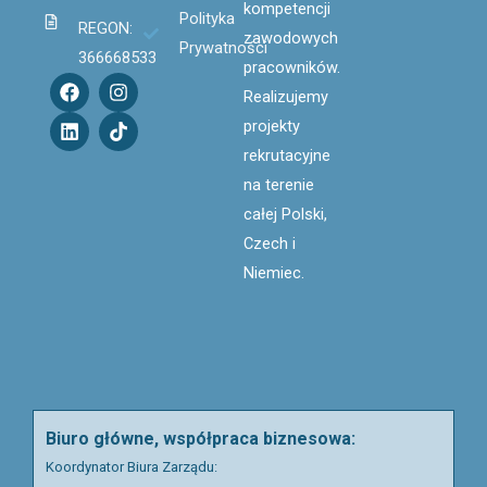
kompetencji
Polityka
REGON:
zawodowych
Prywatności
366668533
pracowników.
F
L
I
T
Realizujemy
a
i
n
i
c
n
s
k
projekty
e
k
t
t
rekrutacyjne
b
e
a
o
o
d
g
k
na terenie
o
i
r
całej Polski,
k
n
a
m
Czech i
Niemiec.
Biuro główne, współpraca biznesowa:
Koordynator Biura Zarządu: