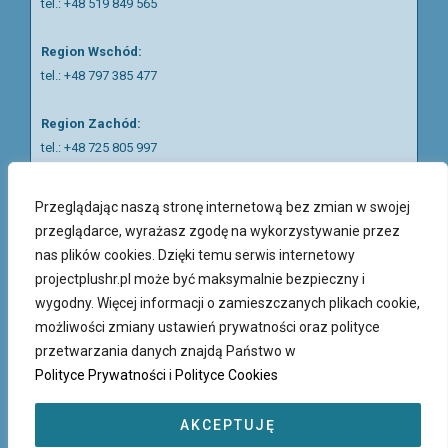
tel.:
+48 519 849 565
Region Wschód:
tel.: +48 797 385 477
Region Zachód:
tel.: +48 725 805 997
tel.: +48 797 687 938
Przeglądając naszą stronę internetową bez zmian w swojej
Region Piotrków Trybunalski:
przeglądarce, wyrażasz zgodę na wykorzystywanie przez
tel.:
+48 511 057 121
nas plików cookies. Dzięki temu serwis internetowy
projectplushr.pl może być maksymalnie bezpieczny i
Nasi rekruterzy mówią w języku polskim, ukraińskim, rosyjskim
wygodny. Więcej informacji o zamieszczanych plikach cookie,
oraz angielskim.
możliwości zmiany ustawień prywatności oraz polityce
przetwarzania danych znajdą Państwo w
Polityce Prywatności
i
Polityce Cookies
AKCEPTUJĘ