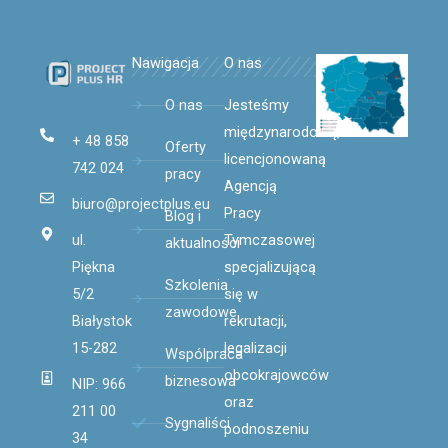
Nawigacja
O nas
O nas
Jesteśmy
międzynarodową,
+ 48 858
Oferty
licencjonowaną
742 024
pracy
Agencją
biuro@projectplus.eu
Pracy
Blog i
Tymczasowej
ul.
aktualności
specjalizującą
Piękna
Szkolenia
się
w
5/2
zawodowe
rekrutacji,
Białystok
legalizacji
15-282
Wspólpraca
obcokrajowców
biznesowa
NIP: 966
oraz
211 00
Sygnaliści
podnoszeniu
34