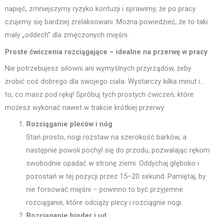
napięć, zmniejszymy ryzyko kontuzji i sprawimy, że po pracy
czujemy się bardziej zrelaksowani. Można powiedzieć, że to taki
mały „oddech” dla zmęczonych mięśni.
Proste ćwiczenia rozciągające – idealne na przerwę w pracy
Nie potrzebujesz siłowni ani wymyślnych przyrządów, żeby
zrobić coś dobrego dla swojego ciała. Wystarczy kilka minut i…
to, co masz pod ręką! Spróbuj tych prostych ćwiczeń, które
możesz wykonać nawet w trakcie krótkiej przerwy:
Rozciąganie pleców i nóg
Stań prosto, nogi rozstaw na szerokość barków, a
następnie powoli pochyl się do przodu, pozwalając rękom
swobodnie opadać w stronę ziemi. Oddychaj głęboko i
pozostań w tej pozycji przez 15–20 sekund. Pamiętaj, by
nie forsować mięśni – powinno to być przyjemne
rozciąganie, które odciąży plecy i rozciągnie nogi.
Rozciąganie bioder i ud