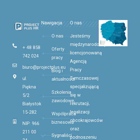
Nawigacja
O nas
O nas
Jesteśmy
międzynarodową,
+ 48 858
Oferty
licencjonowaną
742 024
pracy
Agencją
biuro@projectplus.eu
Pracy
Blog i
Tymczasowej
ul.
aktualności
specjalizującą
Piękna
Szkolenia
się
w
5/2
zawodowe
rekrutacji,
Białystok
legalizacji
15-282
Wspólpraca
obcokrajowców
biznesowa
NIP: 966
oraz
211 00
Sygnaliści
podnoszeniu