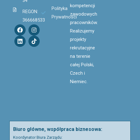
34
kompetencji
Polityka
REGON:
zawodowych
Prywatności
366668533
pracowników.
F
L
I
T
Realizujemy
a
i
n
i
c
n
s
k
projekty
e
k
t
t
rekrutacyjne
b
e
a
o
o
d
g
k
na terenie
o
i
r
całej Polski,
k
n
a
m
Czech i
Niemiec.
Biuro główne, współpraca biznesowa:
Koordynator Biura Zarządu: