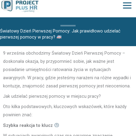
do
treści
Światowy Dzień Pierwszej Pomocy: Jak prawidłowo udzielać
pierwszej pomocy w pracy?
9 września obchodzimy Światowy Dzień Pierwszej Pomocy –
doskonała okazja, by przypomnieć sobie, jak ważne jest
posiadanie umiejętności ratowania życia w sytuacjach
awaryjnych. W pracy, gdzie jesteśmy narażeni na różne wypadki i
kontuzje, znajomość zasad pierwszej pomocy jest nieoceniona.
Jak udzielać pierwszej pomocy w miejscu pracy?
Oto kilka podstawowych, kluczowych wskazówek, które każdy
powinien znać:
Szybka reakcja to klucz
W sytuacjach awaryjnych czas ma ogromne znaczenie.