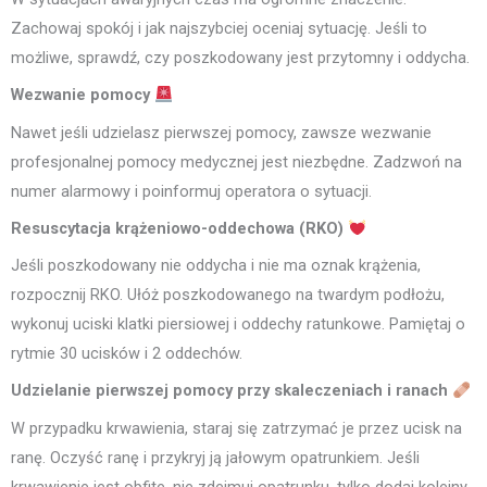
Zachowaj spokój i jak najszybciej oceniaj sytuację. Jeśli to
możliwe, sprawdź, czy poszkodowany jest przytomny i oddycha.
Wezwanie pomocy
Nawet jeśli udzielasz pierwszej pomocy, zawsze wezwanie
profesjonalnej pomocy medycznej jest niezbędne. Zadzwoń na
numer alarmowy i poinformuj operatora o sytuacji.
Resuscytacja krążeniowo-oddechowa (RKO)
Jeśli poszkodowany nie oddycha i nie ma oznak krążenia,
rozpocznij RKO. Ułóż poszkodowanego na twardym podłożu,
wykonuj uciski klatki piersiowej i oddechy ratunkowe. Pamiętaj o
rytmie 30 ucisków i 2 oddechów.
Udzielanie pierwszej pomocy przy skaleczeniach i ranach
W przypadku krwawienia, staraj się zatrzymać je przez ucisk na
ranę. Oczyść ranę i przykryj ją jałowym opatrunkiem. Jeśli
krwawienie jest obfite, nie zdejmuj opatrunku, tylko dodaj kolejny.