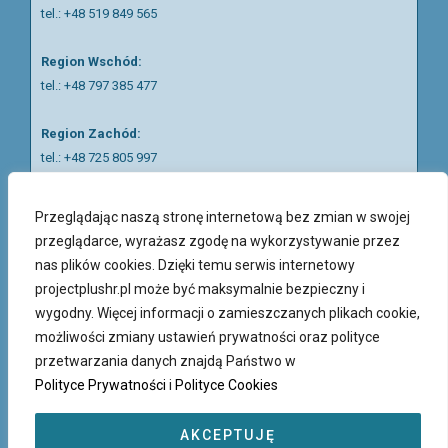
tel.:
+48 519 849 565
Region Wschód:
tel.: +48 797 385 477
Region Zachód:
tel.: +48 725 805 997
tel.: +48 797 687 938
Przeglądając naszą stronę internetową bez zmian w swojej
Region Piotrków Trybunalski:
przeglądarce, wyrażasz zgodę na wykorzystywanie przez
tel.:
+48 511 057 121
nas plików cookies. Dzięki temu serwis internetowy
projectplushr.pl może być maksymalnie bezpieczny i
Nasi rekruterzy mówią w języku polskim, ukraińskim, rosyjskim
wygodny. Więcej informacji o zamieszczanych plikach cookie,
oraz angielskim.
możliwości zmiany ustawień prywatności oraz polityce
przetwarzania danych znajdą Państwo w
Polityce Prywatności
i
Polityce Cookies
AKCEPTUJĘ