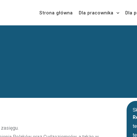
Strona główna
Dla pracownika
Dla 
Sk
R
t
 zasięgu.
t
rudnienia Polaków oraz Cudzoziemców, a także w