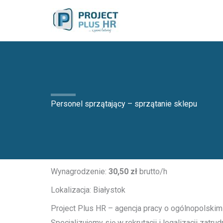
Przejdź
do
treści
Personel sprzątający – sprzątanie sklepu
Wynagrodzenie:
30,50 zł
brutto/h
Lokalizacja: Białystok
Project Plus HR – agencja pracy o ogólnopolskim
Specjalizujemy się w rekrutacji i legalizacji zat