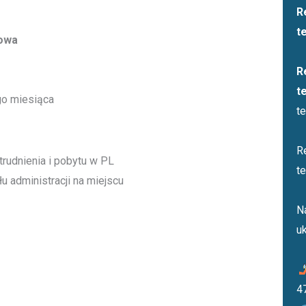
R
t
lowa
R
te
go miesiąca
t
R
rudnienia i pobytu w PL
t
u administracji na miejscu
N
u
4