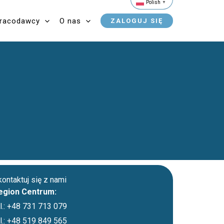
Polish
▼
pracodawcy
O nas
ZALOGUJ SIĘ
ontaktuj się z nami
egion Centrum:
el.: +48 731 713 079
el.: +48 519 849 565