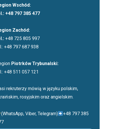
egion Wschód:
el.: +48 797 385 477
egion Zachód:
l.:
+48 725 805 997
el.: +48 797 687 938
egion
Piotrków Trybunalski:
el.: +48 511 057 121
asi rekruterzy mówią w języku polskim,
kraińskim, rosyjskim oraz angielskim.
(WhatsApp, Viber, Telegram)
+48 797 385
77