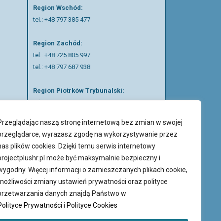
Region Wschód:
tel.: +48 797 385 477
Region Zachód:
tel.: +48 725 805 997
tel.: +48 797 687 938
Region Piotrków Trybunalski:
tel.:
+48 511 057 121
Przeglądając naszą stronę internetową bez zmian w swojej
Nasi rekruterzy mówią w języku polskim,
przeglądarce, wyrażasz zgodę na wykorzystywanie przez
ukraińskim, rosyjskim oraz angielskim.
nas plików cookies. Dzięki temu serwis internetowy
projectplushr.pl może być maksymalnie bezpieczny i
wygodny. Więcej informacji o zamieszczanych plikach cookie,
możliwości zmiany ustawień prywatności oraz polityce
przetwarzania danych znajdą Państwo w
Polityce Prywatności
i
Polityce Cookies