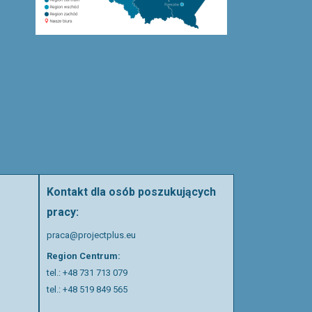
Kontakt dla osób poszukujących
pracy:
praca@projectplus.eu
Region Centrum:
tel.:
+48 731 713 079
tel.:
+48 519 849 565