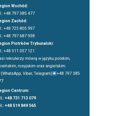
egion Wschód:
el.: +48 797 385 477
egion Zachód:
el.: +48 725 805 997
el.: +48 797 687 938
egion Piotrków Trybunalski:
el.: +48 511 057 121
asi rekruterzy mówią w języku polskim,
kraińskim, rosyjskim oraz angielskim.
(WhatsApp, Viber, Telegram)
+48 797 385
77
egion Centrum:
el.: +48 731 713 079
el.: +48 519 849 565