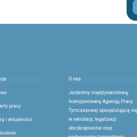
cja
O nas
nas
Jesteśmy międzynarodową,
licencjonowaną
Agencją Pracy
erty pracy
Tymczasowej
specjalizującą si
w rekrutacji, legalizacji
og i aktualności
obcokrajowców oraz
kolenia
podnoszeniu kompetencji