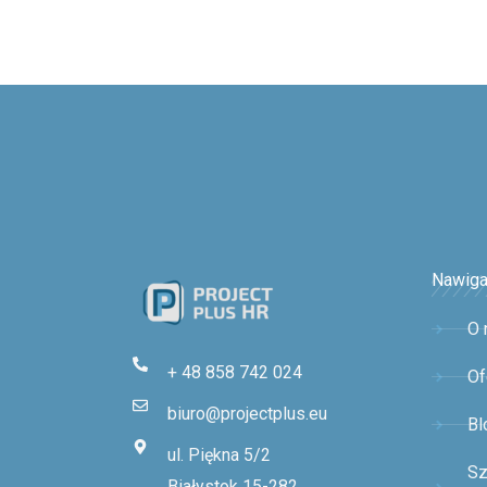
Nawiga
O 
+ 48 858 742 024
Of
biuro@projectplus.eu
Bl
ul. Piękna 5/2
Sz
Białystok 15-282