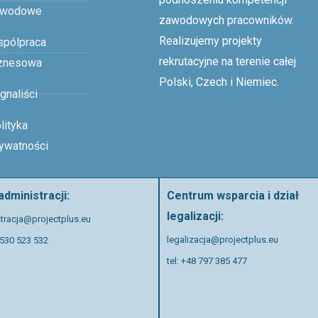
awodowe
zawodowych pracowników.
Realizujemy projekty
pólpraca
rekrutacyjne na terenie całej
znesowa
Polski, Czech i Niemiec.
gnaliści
lityka
ywatności
administracji:
Centrum wsparcia i dział
legalizacji:
tracja@projectplus.eu
legalizacja@projectplus.eu
8 530 523 532
tel:
+48 797 385 477