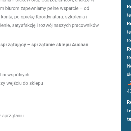
R
ym biurom zapewniamy pełne wsparcie – od
t
 konta, po opiekę Koordynatora, szkolenia i
R
enie, satysfakcję i rozwój naszych pracowników.
t
t
sprzątający – sprzątanie sklepu Auchan
R
t
N
u
chni wspólnych
rzy wejściu do sklepu
4
R
t
 sprzątaniu
t