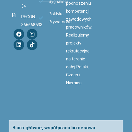
Sygnaliści
podnoszeniu
34
kompetencji
Polityka
REGON:
zawodowych
Prywatności
366668533
pracowników.
F
L
I
T
Realizujemy
a
i
n
i
c
n
s
k
projekty
e
k
t
t
rekrutacyjne
b
e
a
o
o
d
g
k
na terenie
o
i
r
całej Polski,
k
n
a
m
Czech i
Niemiec.
Biuro główne, współpraca biznesowa: