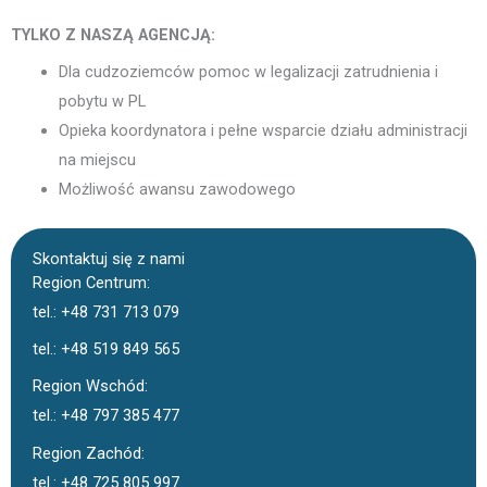
TYLKO Z NASZĄ AGENCJĄ:
Dla cudzoziemców pomoc w legalizacji zatrudnienia i
pobytu w PL
Opieka koordynatora i pełne wsparcie działu administracji
na miejscu
Możliwość awansu zawodowego
Skontaktuj się z nami
Region Centrum:
tel.: +48 731 713 079
tel.: +48 519 849 565
Region Wschód:
tel.: +48 797 385 477
Region Zachód:
tel.: +48 725 805 997