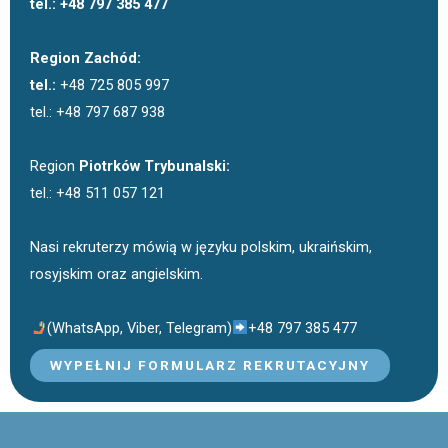
tel.: +48 797 385 477
Region Zachód:
tel.:
+48 725 805 997
tel.: +48 797 687 938
Region
Piotrków Trybunalski:
tel.: +48 511 057 121
Nasi rekruterzy mówią w języku polskim, ukraińskim,
rosyjskim oraz angielskim.
(WhatsApp, Viber, Telegram)
+48 797 385 477
WYPEŁNIJ FORMULARZ REKRUTACYJNY