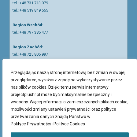
tel.:
+48 731 713 079
tel.:
+48 519 849 565
Region Wschód:
tel.: +48 797 385 477
Region Zachód:
tel.: +48 725 805 997
tel.: +48 797 687 938
Przeglądając naszą stronę internetową bez zmian w swojej
Region Piotrków Trybunalski:
przeglądarce, wyrażasz zgodę na wykorzystywanie przez
tel.:
+48 511 057 121
nas plików cookies. Dzięki temu serwis internetowy
projectplushr.pl może być maksymalnie bezpieczny i
Nasi rekruterzy mówią w języku polskim, ukraińskim, rosyjskim
wygodny. Więcej informacji o zamieszczanych plikach cookie,
oraz angielskim.
możliwości zmiany ustawień prywatności oraz polityce
przetwarzania danych znajdą Państwo w
Polityce Prywatności
i
Polityce Cookies