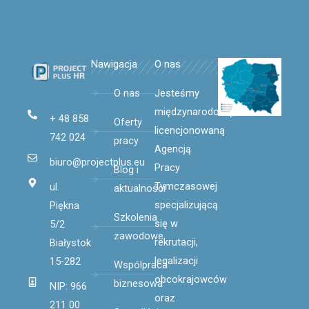
Nawigacja
O nas
O nas
Jesteśmy
międzynarodową,
+ 48 858
Oferty
licencjonowaną
742 024
pracy
Agencją
biuro@projectplus.eu
Pracy
Blog i
Tymczasowej
ul.
aktualności
specjalizującą
Piękna
Szkolenia
się
w
5/2
zawodowe
rekrutacji,
Białystok
legalizacji
15-282
Wspólpraca
obcokrajowców
biznesowa
NIP: 966
oraz
211 00